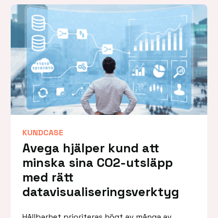
KUNDCASE
Avega hjälper kund att
minska sina CO2-utsläpp
med rätt
datavisualiseringsverktyg
Hållbarhet prioriteras högt av många av