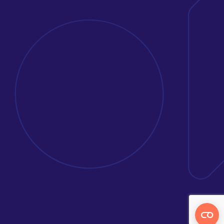
Kontakta oss
Erbjudande
Att jobba på Avega
Kunder & case
Om oss
Nyheter