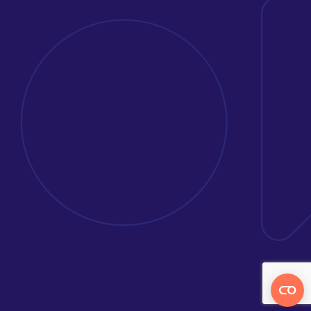
Kontakta oss
Erbjudande
Att jobba på Avega
Kunder & case
Om oss
Nyheter