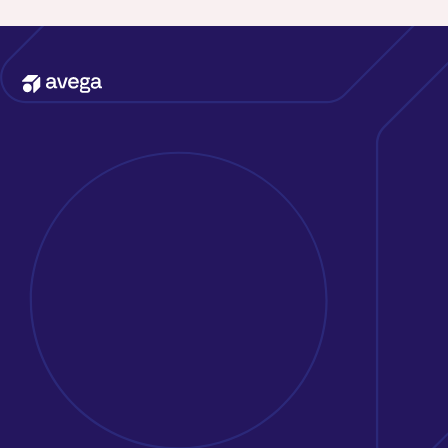
Kontakta oss
Erbjudande
Att jobba på Avega
Kunder & case
Om oss
Nyheter