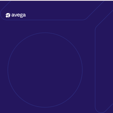
Kontakta oss
Erbjudande
Att jobba på Avega
Kunder & case
Om oss
Nyheter