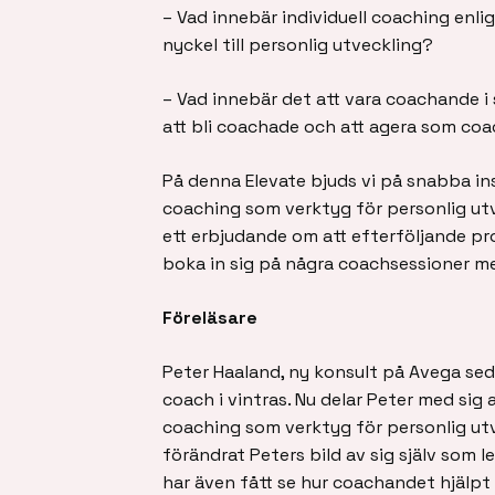
– Vad innebär individuell coaching enli
nyckel till personlig utveckling?
– Vad innebär det att vara coachande i s
att bli coachade och att agera som co
På denna Elevate bjuds vi på snabba i
coaching som verktyg för personlig utv
ett erbjudande om att efterföljande pr
boka in sig på några coachsessioner me
Föreläsare
Peter Haaland, ny konsult på Avega seda
coach i vintras. Nu delar Peter med sig
coaching som verktyg för personlig utve
förändrat Peters bild av sig själv som l
har även fått se hur coachandet hjälpt kl