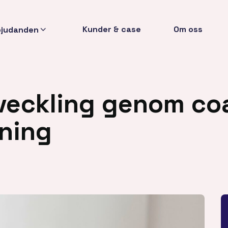
Kunder & case
Om oss
bjudanden
tveckling genom co
sning