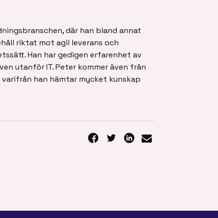
ildningsbranschen, där han bland annat
åll riktat mot agil leverans och
etssätt. Han har gedigen erfarenhet av
även utanför IT. Peter kommer även från
y, varifrån han hämtar mycket kunskap