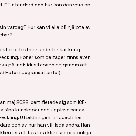
gt ICF-standard och hur kan den vara en
in vardag? Hur kan vi alla bli hjälpta av
acher?
nsikter och utmanande tankar kring
eckling. För er som deltager finns även
ova på individuell coaching genom att
d Peter (begränsat antal).
n maj 2022, certifierade sig som ICF-
 av sina kunskaper och upplevelser av
ckling. Utbildningen till coach har
edare och av hur han vill leda andra. Han
ienter att ta stora kliv i sin personliga