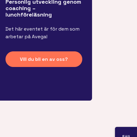
Personlig utveckling genom
coaching –
lunchföreläsning
Det här eventet är för dem som
arbetar på Avega!
Vill du bli en av oss?
Följ