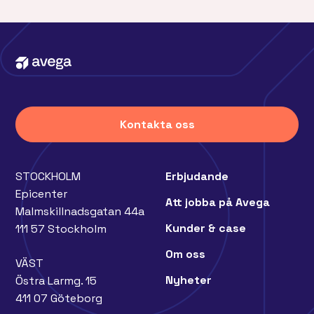
Kontakta oss
STOCKHOLM
Erbjudande
Epicenter
Att jobba på Avega
Malmskillnadsgatan 44a
Kunder & case
111 57 Stockholm
Om oss
VÄST
Nyheter
Östra Larmg. 15
411 07 Göteborg