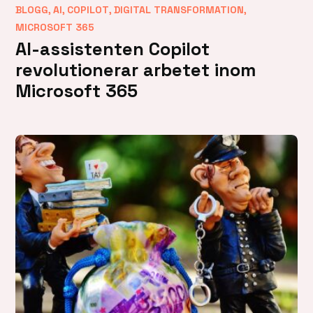
,
,
,
,
BLOGG
AI
COPILOT
DIGITAL TRANSFORMATION
MICROSOFT 365
AI-assistenten Copilot
revolutionerar arbetet inom
Microsoft 365