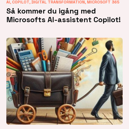
,
,
,
AI
COPILOT
DIGITAL TRANSFORMATION
MICROSOFT 365
Så kommer du igång med
Microsofts AI-assistent Copilot!