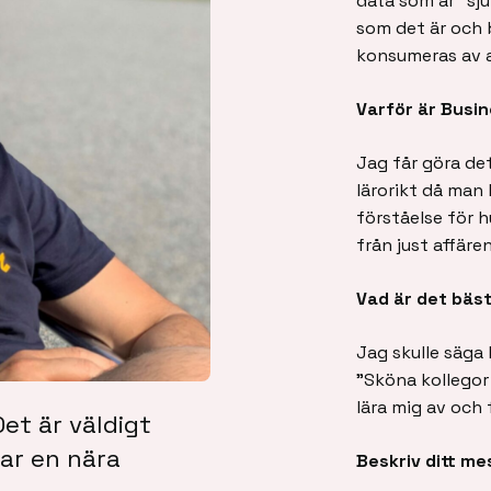
data som är ”sju
som det är och b
konsumeras av 
Varför är Busi
Jag får göra det
lärorikt då man
förståelse för 
från just affären
Vad är det bäs
Jag skulle säga
”Sköna kollegor
lära mig av och 
Det är väldigt
ar en nära
Beskriv ditt m