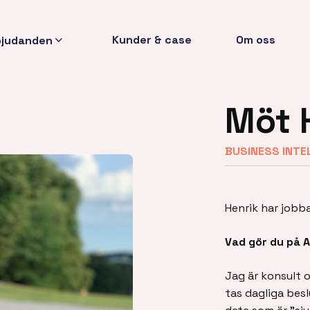
Kunder & case
Om oss
bjudanden
Möt 
BUSINESS INTE
Henrik har jobb
Vad gör du på 
Jag är konsult 
tas dagliga besl