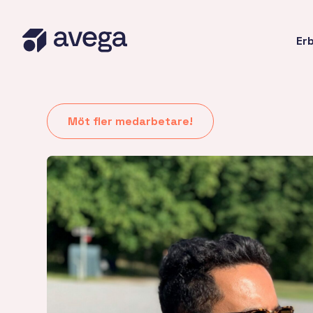
Er
Möt fler medarbetare!