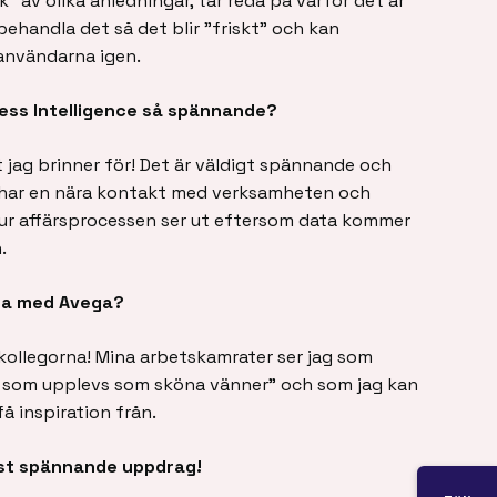
k” av olika anledningar, tar reda på varför det är
ehandla det så det blir ”friskt” och kan
användarna igen.
ness Intelligence så spännande?
 jag brinner för! Det är väldigt spännande och
 har en nära kontakt med verksamheten och
hur affärsprocessen ser ut eftersom data kommer
.
ta med Avega?
 kollegorna! Mina arbetskamrater ser jag som
 som upplevs som sköna vänner” och som jag kan
få inspiration från.
est spännande uppdrag!