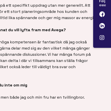
Följ
på ett specifikt uppdrag utan mer generellt. Att
oss:
 för ett stort planeringsområde hos kunden och
lltid lika spännande och ger mig massor av energi.
nat du vill lyfta fram med Avega?
höga kompetensen är fantastisk då jag också
gärna delar med sig av den vilket många gånger
gt spännande diskussioner. Vi har många forum på
n delta i där vi tillsammans kan ställa frågor
lket också leder till väldigt bra svar och
du inte om mig
gt men både jag och min fru har en tvillingbror.