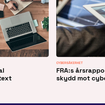
CYBERSÄKERHET
al
FRA:s årsrappor
text
skydd mot cyb