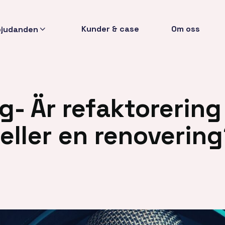
Kunder & case
Om oss
bjudanden
g- Är refaktorering
eller en renoverin