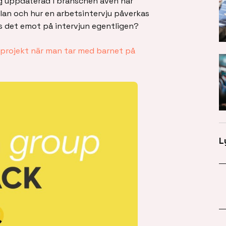
g uppdaterad i branschen även när
an och hur en arbetsintervju påverkas
gs det emot på intervjun egentligen?
t projekt när man tar med barnet på
L