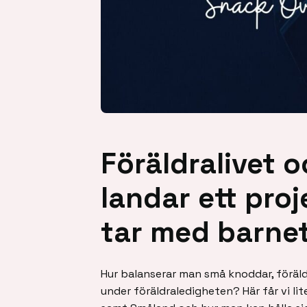
Föräldralivet 
landar ett pro
tar med barnet
Hur balanserar man små knoddar, föräld
under föräldraledigheten? Här får vi li