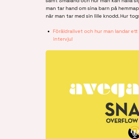
samt Småland och hur man kan hålla si
man tar hand om sina barn på hemmapl
när man tar med sin lille knodd. Hur to
Föräldralivet och hur man landar et
intervju!