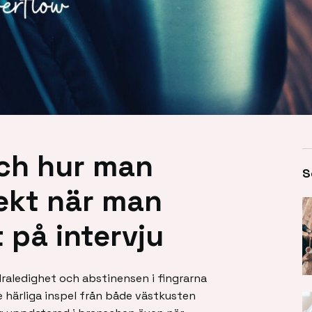
och hur man
S
jekt när man
 på intervju
raledighet och abstinensen i fingrarna
te härliga inspel från både västkusten