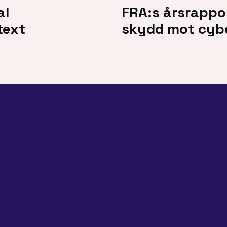
al
FRA:s årsrappor
text
skydd mot cyb
Erbjudande
Att jobba på Avega
Kunder & case
Om oss