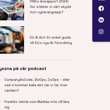
FRA:s årsrapport 2024:
Hur stärker vi vårt skydd
mot cyberangrepp?
EU AI Act: En enkel guide
till EU:s nya AI-förordning
yssna på vår podcast
CompanyAsCode, BizOps, CoOps – eller
vad vi kommer kalla det när vi tar över
världen?
Fredriks teknik som Mattias inte vill lära
sig