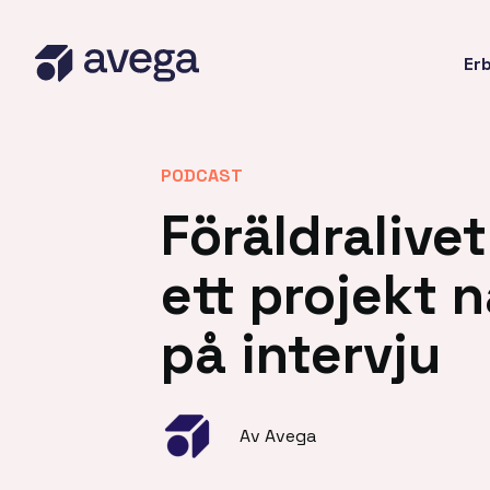
Er
PODCAST
Föräldralive
ett projekt 
på intervju
Av Avega