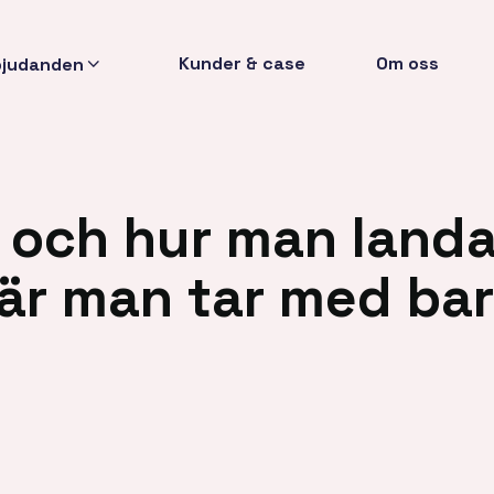
Kunder & case
Om oss
bjudanden
t och hur man landa
när man tar med ba