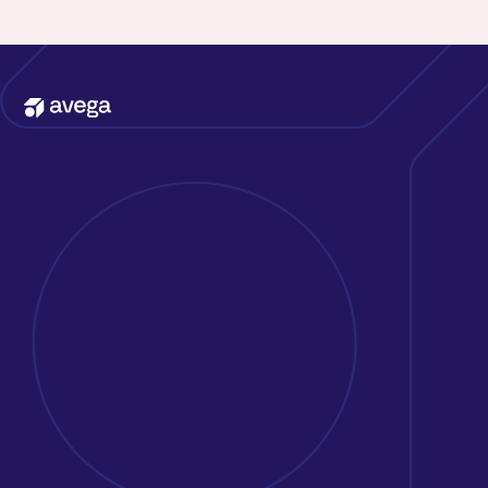
Kontakta oss
Erbjudande
Att jobba på Avega
Kunder & case
Om oss
Nyheter