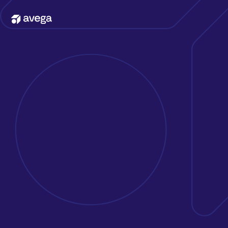
Kontakta oss
Erbjudande
Att jobba på Avega
Kunder & case
Om oss
Nyheter