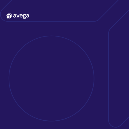
Kontakta oss
Erbjudande
Att jobba på Avega
Kunder & case
Om oss
Nyheter